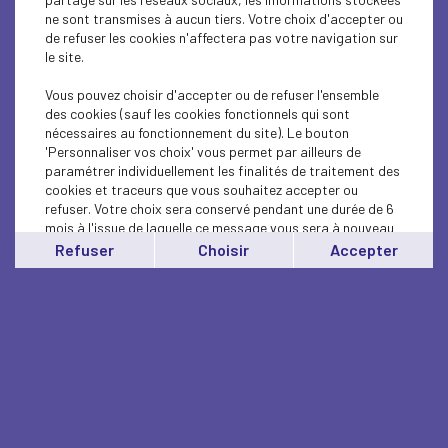
ne sont transmises à aucun tiers. Votre choix d'accepter ou
de refuser les cookies n'affectera pas votre navigation sur
le site.
Vous pouvez choisir d'accepter ou de refuser l'ensemble
des cookies (sauf les cookies fonctionnels qui sont
nécessaires au fonctionnement du site). Le bouton
'Personnaliser vos choix' vous permet par ailleurs de
paramétrer individuellement les finalités de traitement des
cookies et traceurs que vous souhaitez accepter ou
refuser. Votre choix sera conservé pendant une durée de 6
mois à l'issue de laquelle ce message vous sera à nouveau
affiché..
Refuser
Choisir
Accepter
Vous pouvez modifier votre choix à tout moment en
cliquant sur le lien
'cookies'
en bas de page.