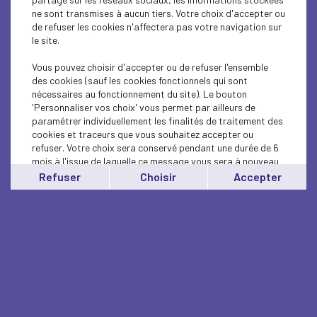
ne sont transmises à aucun tiers. Votre choix d'accepter ou
de refuser les cookies n'affectera pas votre navigation sur
le site.
Vous pouvez choisir d'accepter ou de refuser l'ensemble
des cookies (sauf les cookies fonctionnels qui sont
nécessaires au fonctionnement du site). Le bouton
'Personnaliser vos choix' vous permet par ailleurs de
paramétrer individuellement les finalités de traitement des
cookies et traceurs que vous souhaitez accepter ou
refuser. Votre choix sera conservé pendant une durée de 6
mois à l'issue de laquelle ce message vous sera à nouveau
affiché..
Refuser
Choisir
Accepter
Vous pouvez modifier votre choix à tout moment en
cliquant sur le lien
'cookies'
en bas de page.