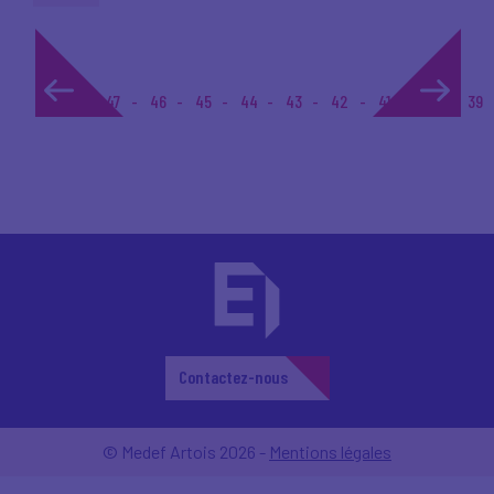
1...
47
46
45
44
43
42
41
40
39
Contactez-nous
© Medef Artois 2026 -
Mentions légales